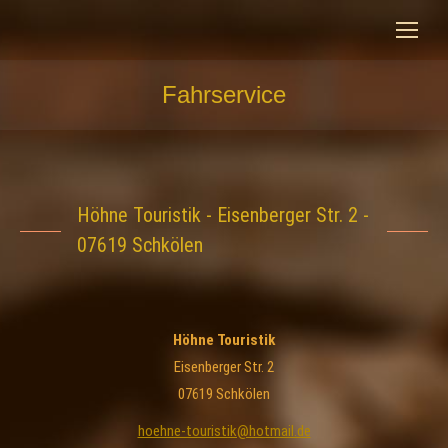
Fahrservice
Sie befinden sich hier:
Höhne Touristik - Eisenberger Str. 2 -
07619 Schkölen
Höhne Touristik
Eisenberger Str. 2
07619 Schkölen
hoehne-touristik@hotmail.de