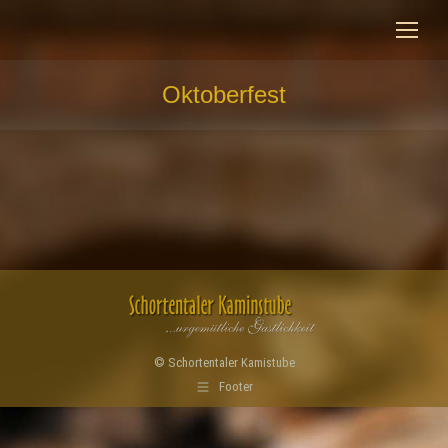
Oktoberfest
Sie befinden sich hier:
© Schortentaler Kamistube
Footer